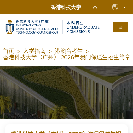
香港科技大学
更多关于港科大的资讯
简体
科大新闻
学术部门索引
Eng
首页
>
入学指南
>
港澳台考生
>
香港科技大学（广州） 2026年澳门保送生招生简章
生活@科大
图书馆
校园地图及指南
人才招聘
教授简录